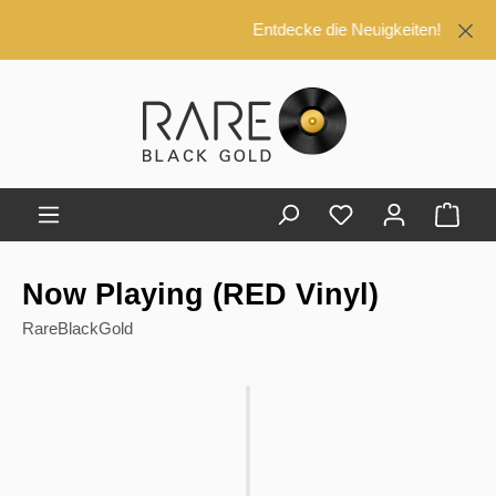
alt springen
Entdecke die Neuigkeiten!
Ware
Now Playing (RED Vinyl)
RareBlackGold
Bildergalerie überspringen